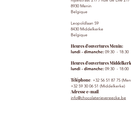
Rijselstraat 217 / Rue de Lille 217
8930 Menin
Belgique
Leopoldlaan 59
8430 Middelkerke
Belgique
Heures d'ouvertures Menin:
lundi - dimanche:
09:30
- 18:3
0
Heures d'ouvertures Middelker
lundi - dimanche:
09:30
- 18:0
0
Téléphone
: +32 56 51 87 75 (Men
+32 59 30 06 51 (Middelkerke)
Adresse e-mail
:
info@chocolaterievereecke.be