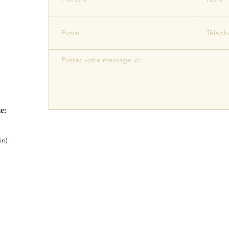
ke
:
in)