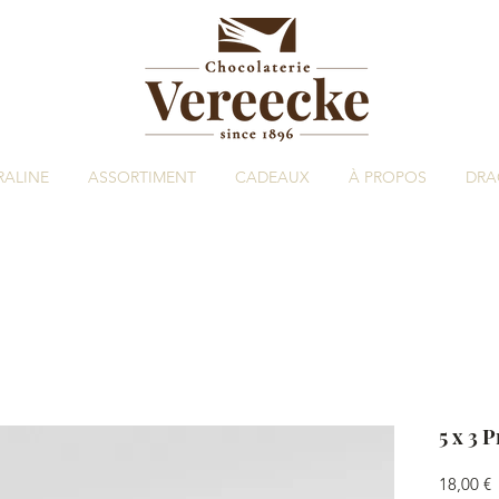
RALINE
ASSORTIMENT
CADEAUX
À PROPOS
DRA
5 x 3 
P
18,00 €