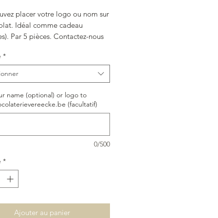
uvez placer votre logo ou nom sur
olat. Idéal comme cadeau
res). Par 5 pièces. Contactez-nous
ormulaire de contact pour plus
é
*
ations.
ionner
r name (optional) or logo to
colaterievereecke.be (facultatif)
0/500
é
*
Ajouter au panier