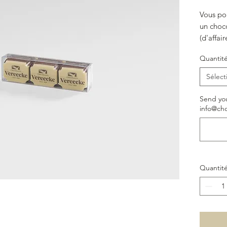
Vous po
un choc
(d'affai
via le f
Quantit
d'inform
Sélect
Send you
info@cho
Quantit