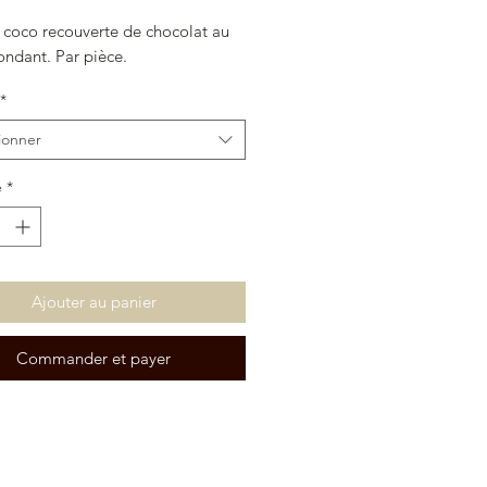
 coco recouverte de chocolat au
fondant. Par pièce.
*
ionner
é
*
Ajouter au panier
Commander et payer