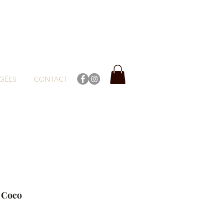
GÉES
CONTACT
 Coco
ix