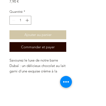
Prix
7,90 €
Quantité
*
Ajouter au panier
Commander et payer
Savourez le luxe de notre barre
Dubaï : un délicieux chocolat au lait
garni d'une exquise crème à la
pistache, préparée selon notre
recette secrète. Une véritable
expérience gustative signée !