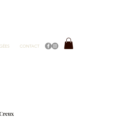
GÉES
CONTACT
Creux
ix