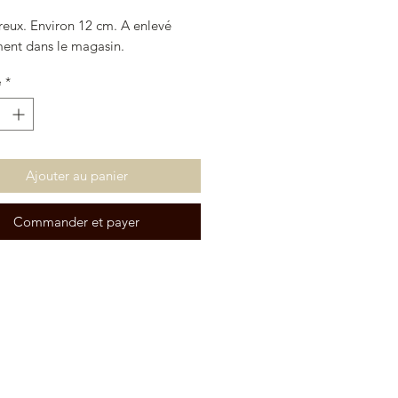
reux. Environ 12 cm. A enlevé
ent dans le magasin.
é
*
Ajouter au panier
Commander et payer