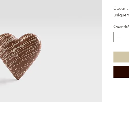
Coeur c
uniquem
Quantit