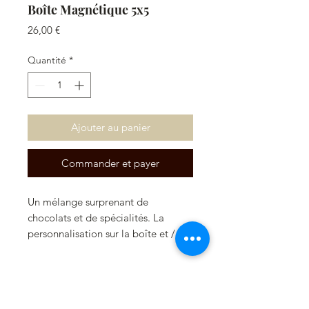
Boîte Magnétique 5x5
Prix
26,00 €
Quantité
*
Ajouter au panier
Commander et payer
Un mélange surprenant de
chocolats et de spécialités. La
personnalisation sur la boîte et / ou
les chocolats est possible. Veuillez
nous contacter pour cela.