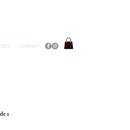
GÉES
CONTACT
de 1
rix