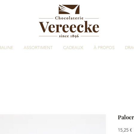
RALINE
ASSORTIMENT
CADEAUX
À PROPOS
DRA
Paloer
P
15,25 €