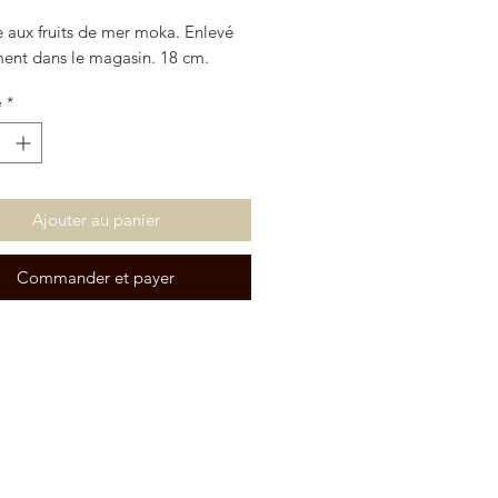
e aux fruits de mer moka. Enlevé
ent dans le magasin. 18 cm.
é
*
Ajouter au panier
Commander et payer