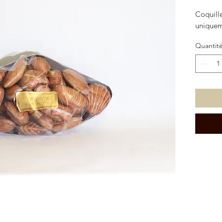
Coquill
uniquem
Quantit