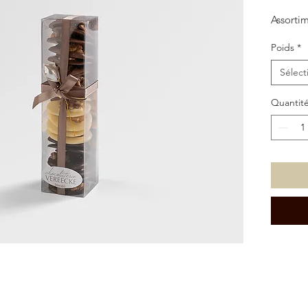
Assorti
Poids
*
Sélect
Quantit