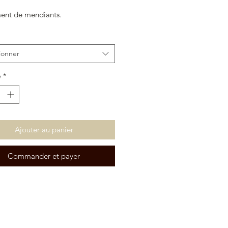
ment de mendiants.
ionner
é
*
Ajouter au panier
Commander et payer