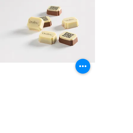
Bezoek onze website
Laat u inspireren door de wondere
wereld van Qraline en bekijk de
mogelijkheden!