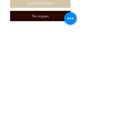
In winkelwagen
Nu kopen
U kan uw logo of naam op een
praline plaatsen. Ideaal als
(relatie)geschenk. Per 5 stuks. Indien
er nog vragen zijn kunt u ons
contacteren via het
contactformulier.
SCHRIJF U IN OP ONZE
NIEUWSBRIEF!
Inschrijven