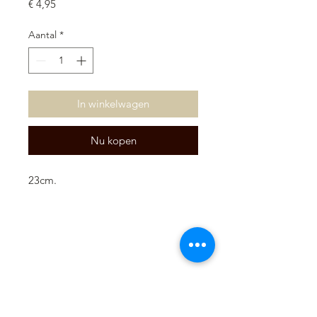
Prijs
€ 4,95
Aantal
*
In winkelwagen
Nu kopen
23cm.