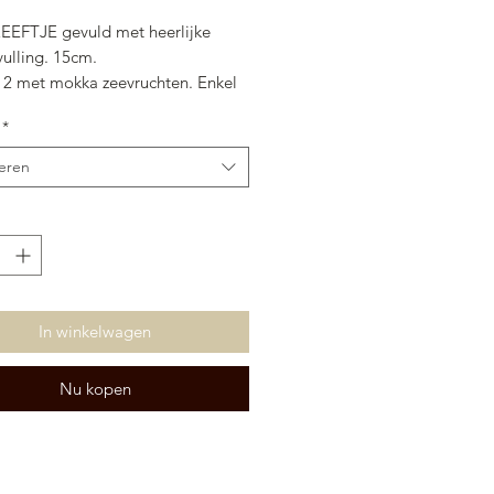
EEFTJE gevuld met heerlijke
vulling. 15cm.
2 met mokka zeevruchten. Enkel
in de winkel. 30cm.
*
eren
In winkelwagen
Nu kopen