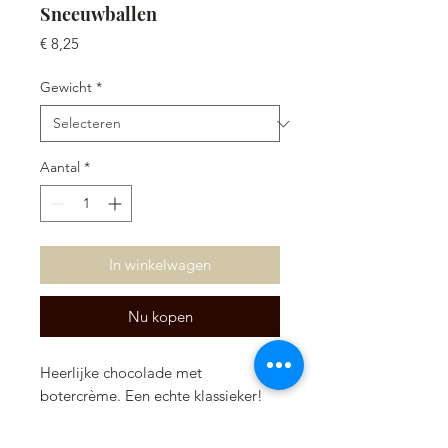
Sneeuwballen
Prijs
€ 8,25
Gewicht
*
Aantal
*
In winkelwagen
Nu kopen
Heerlijke chocolade met
botercrème. Een echte klassieker!