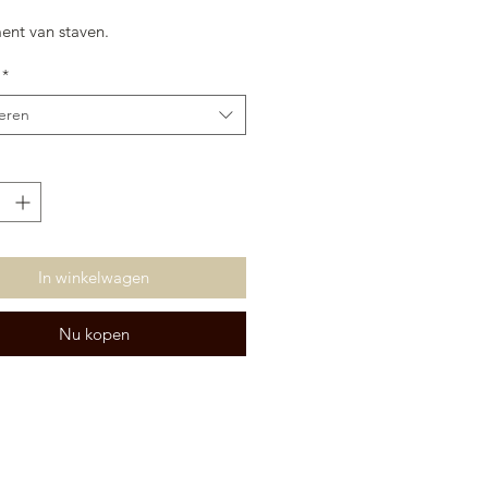
ent van staven.
*
eren
In winkelwagen
Nu kopen