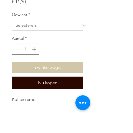
Prijs
€ 11,30
Gewicht
*
Aantal
*
In winkelwagen
Nu kopen
Koffiecrème.