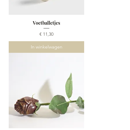
Voetballetjes
Prijs
€ 11,30
In winkelwagen