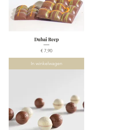
Dubai Reep
Prijs
€ 7,90
In winkelwagen