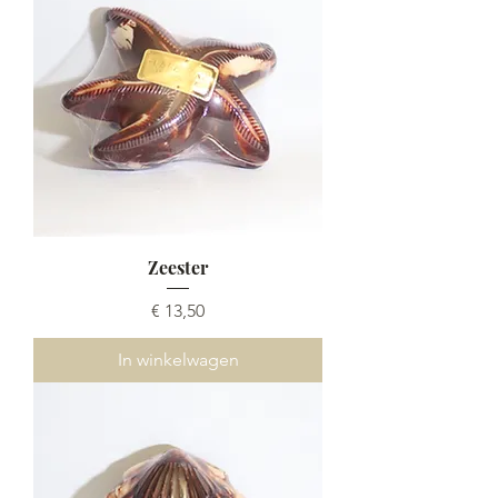
Zeester
Prijs
€ 13,50
In winkelwagen