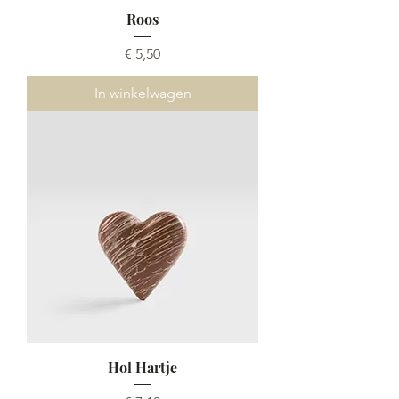
Roos
Prijs
€ 5,50
In winkelwagen
Hol Hartje